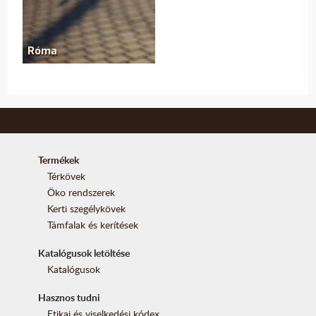
Róma
Termékek
Térkövek
Öko rendszerek
Kerti szegélykövek
Támfalak és kerítések
Katalógusok letöltése
Katalógusok
Hasznos tudni
Etikai és viselkedési kódex