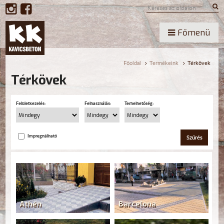
Főmenü
Főoldal
Termékeink
Térkövek
Térkövek
Felületkezelés:
Felhasználás:
Terhelhetőség:
Impregnálható
Szűrés
Athén
Barcelona