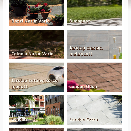
Bázel Natur Vario
Budapest
Járólap classic,
Colonia Natur Vario
melírozott
Járólap sétány, korzó
mosott
London Ódon
London
London Extra