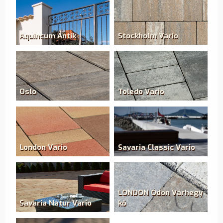
Aquincum Antik
Stockholm Vario
Oslo
Toledo Vario
London Vario
Savaria Classic Vario
LONDON Ódon Várhegy
Savaria Natur Vario
kő