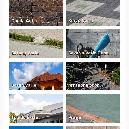
Óbuda Antik
Korzó Vario
Sétány Vario
Savaria Vario Ódon
Berlin Vario
Arrabona ódon
Toledo Extra
Prága