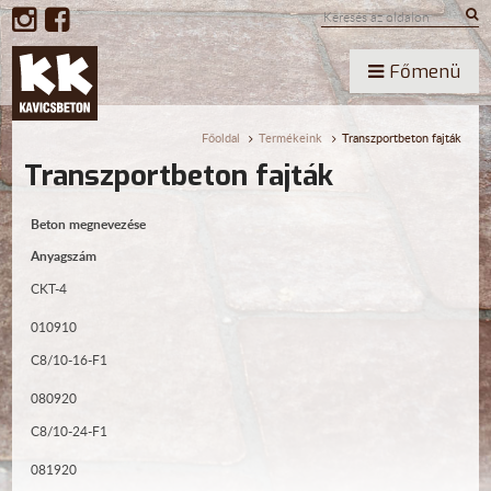
Főmenü
Főoldal
Termékeink
Transzportbeton fajták
Transzportbeton fajták
Beton megnevezése
Anyagszám
CKT-4
010910
C8/10-16-F1
080920
C8/10-24-F1
081920