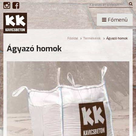
Főmenü
Főoldal
Termékeink
Ágyazó homok
Ágyazó homok