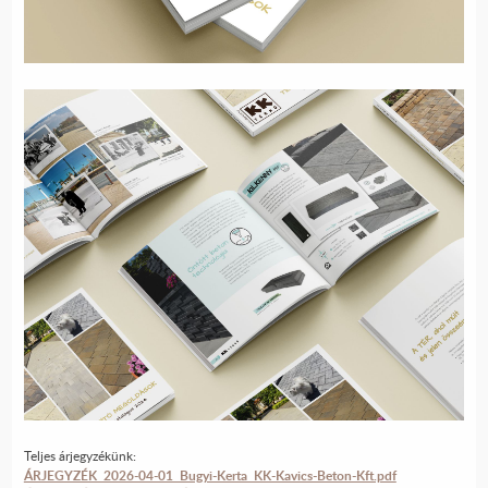
Teljes árjegyzékünk:
ÁRJEGYZÉK 2026-04-01 Bugyi-Kerta KK-Kavics-Beton-Kft.pdf