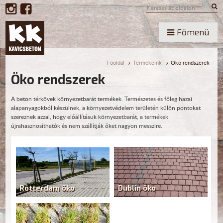
Főmenü
Főoldal
Termékeink
Öko rendszerek
Öko rendszerek
A beton térkövek környezetbarát termékek. Természetes és főleg hazai
alapanyagokból készülnek, a környezetvédelem területén külön pontokat
szereznek azzal, hogy előállításuk környezetbarát, a termékek
újrahasznosíthatók és nem szállítják őket nagyon messzire.
Rotterdam öko
Dublin öko