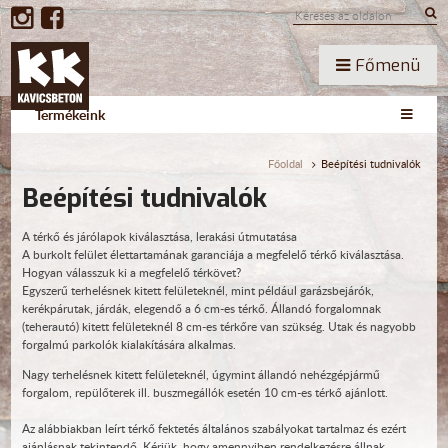
Főmenü
Termékeink
Főoldal
Beépítési tudnivalók
Beépítési tudnivalók
A térkő és járólapok kiválasztása, lerakási útmutatása
A burkolt felület élettartamának garanciája a megfelelő térkő kiválasztása.
Hogyan válasszuk ki a megfelelő térkövet?
Egyszerű terhelésnek kitett felületeknél, mint például garázsbejárók,
kerékpárutak, járdák, elegendő a 6 cm-es térkő. Állandó forgalomnak
(teherautó) kitett felületeknél 8 cm-es térkőre van szükség. Utak és nagyobb
forgalmú parkolók kialakítására alkalmas.
Nagy terhelésnek kitett felületeknél, úgymint állandó nehézgépjármű
forgalom, repülőterek ill. buszmegállók esetén 10 cm-es térkő ajánlott.
Az alábbiakban leírt térkő fektetés általános szabályokat tartalmaz és ezért
ajánlásnak tekintendő. Kérjük, hogy amennyiben rendelkezésre állnak