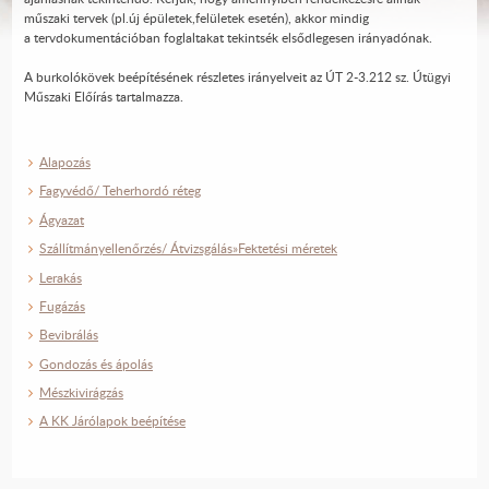
műszaki tervek (pl.új épületek,felületek esetén), akkor mindig
a tervdokumentációban foglaltakat tekintsék elsődlegesen irányadónak.
A burkolókövek beépítésének részletes irányelveit az ÚT 2-3.212 sz. Útügyi
Műszaki Előírás tartalmazza.
Alapozás
Fagyvédő/ Teherhordó réteg
Ágyazat
Szállítmányellenőrzés/ Átvizsgálás»Fektetési méretek
Lerakás
Fugázás
Bevibrálás
Gondozás és ápolás
Mészkivirágzás
A KK Járólapok beépítése