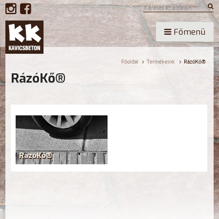
Főmenü
Főoldal
Termékeink
RázóKő®
RázóKő®
RázóKő®