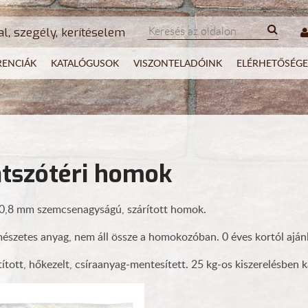
al, szegély, kerítéselem
RENCIÁK
KATALÓGUSOK
VISZONTELADÓINK
ELÉRHETŐSÉGE
átszótéri homok
0,8 mm szemcsenagyságú, szárított homok.
észetes anyag, nem áll össze a homokozóban. 0 éves kortól ajánl
tított, hőkezelt, csíraanyag-mentesített. 25 kg-os kiszerelésben 