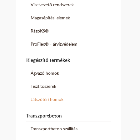
Vízelvezető rendszerek
Magasépítési elemek
RázóKő®
ProFlex® - árvízvédelem
Kiegészítő termékek
Ágyazó homok
Tisztítószerek
Játszótéri homok
Transzportbeton
Transzportbeton szállítás