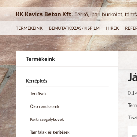
KK Kavics Beton Kft.
Térkő, ipari burkolat, támf
TERMÉKEINK
BEMUTATKOZÁS/KISFILM
HÍREK
REFE
Termékeink
J
Kertépítés
0,1-
Térkövek
Term
Öko rendszerek
Tisz
Kerti szegélykövek
Támfalak és kerítések