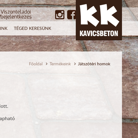
Viszonteladói
bejelentkezés
INK
TÉGED KERESÜNK
Főoldal
Termékeink
Játszótéri homok
ott.
kapható