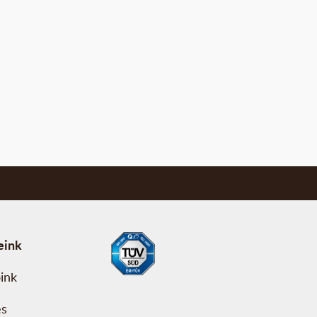
eink
ink
és