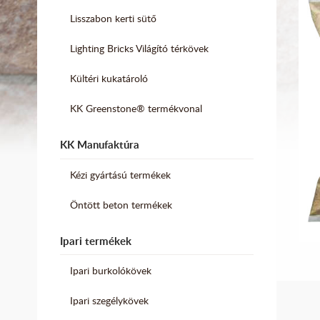
Lisszabon kerti sütő
Lighting Bricks Világító térkövek
Kültéri kukatároló
KK Greenstone® termékvonal
KK Manufaktúra
Kézi gyártású termékek
Öntött beton termékek
Ipari termékek
Ipari burkolókövek
Ipari szegélykövek