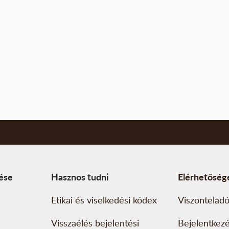
tése
Hasznos tudni
Elérhetőség
Etikai és viselkedési kódex
Viszonteladó
Visszaélés bejelentési
Bejelentkez