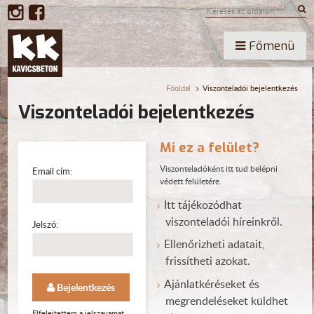
Főmenü
Főoldal
Viszonteladói bejelentkezés
Viszonteladói bejelentkezés
Mi ez a felület?
Viszonteladóként itt tud belépni
Email cím:
védett felületére.
Itt tájékozódhat
viszonteladói híreinkről.
Jelszó:
Ellenőrizheti adatait,
frissítheti azokat.
Ajánlatkéréseket és
Bejelentkezés
megrendeléseket küldhet
Elfelejtettem a jelszavamat