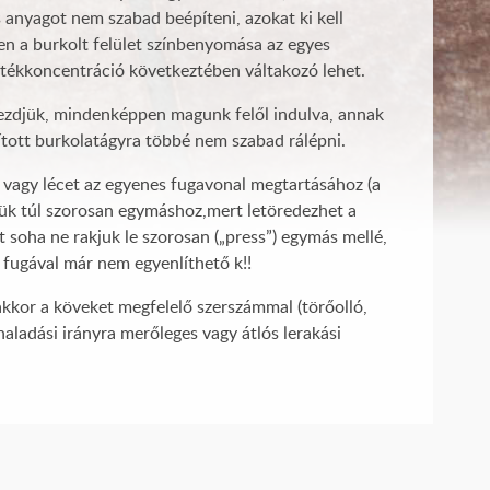
 anyagot nem szabad beépíteni, azokat ki kell
ben a burkolt felület színbenyomása az egyes
tékkoncentráció következtében váltakozó lehet.
 kezdjük, mindenképpen magunk felől indulva, annak
ított burkolatágyra többé nem szabad rálépni.
, vagy lécet az egyenes fugavonal megtartásához (a
zzük túl szorosan egymáshoz,mert letöredezhet a
 soha ne rakjuk le szorosan („press”) egymás mellé,
a fugával már nem egyenlíthető k!!
akkor a köveket megfelelő szerszámmal (törőolló,
aladási irányra merőleges vagy átlós lerakási