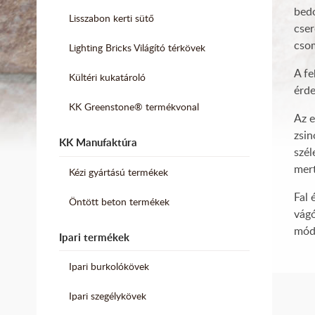
bedo
Lisszabon kerti sütő
cser
csom
Lighting Bricks Világító térkövek
A fe
Kültéri kukatároló
érde
KK Greenstone® termékvonal
Az e
zsin
KK Manufaktúra
szél
mert
Kézi gyártású termékek
Fal 
Öntött beton termékek
vágó
módo
Ipari termékek
Ipari burkolókövek
Ipari szegélykövek