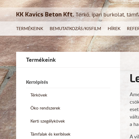
KK Kavics Beton Kft.
Térkő, ipari burkolat, támf
TERMÉKEINK
BEMUTATKOZÁS/KISFILM
HÍREK
REFE
Termékeink
L
Kertépítés
Amen
Térkövek
csök
Öko rendszerek
eset
vált
Kerti szegélykövek
a ha
Támfalak és kerítések
A vi