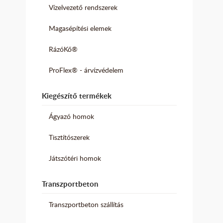
Vízelvezető rendszerek
Magasépítési elemek
RázóKő®
ProFlex® - árvízvédelem
Kiegészítő termékek
Ágyazó homok
Tisztítószerek
Játszótéri homok
Transzportbeton
Transzportbeton szállítás