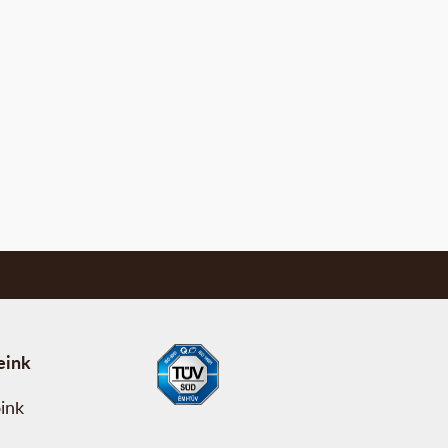
eink
ink