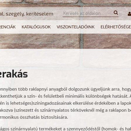
al, szegély, kerítéselem
RENCIÁK
KATALÓGUSOK
VISZONTELADÓINK
ELÉRHETŐSÉGE
erakás
nyiben több raklapnyi anyagból dolgozunk ügyeljünk arra, hogy 
kenthetjük a szín- és felületbeli minimális különbségek hatását.
én is lehetséges)színingadozásainak elkerülése érdekében a lapok
akozva (színezett és színárnyalatos térköveknél még a raklapon bel
rmonikus összhatás biztosítására.
lágos színárnyalatú termékeket a szennyeződéstől (homok- és ha