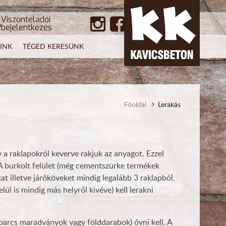
Viszonteladói
bejelentkezés
INK
TÉGED KERESÜNK
Főoldal
Lerakás
a raklapokról keverve rakjuk az anyagot. Ezzel
 A burkolt felület (még cementszürke termékek
at illetve járóköveket mindig legalább 3 raklapból,
ül is mindig más helyről kivéve) kell lerakni
barcs maradványok vagy földdarabok) óvni kell. A