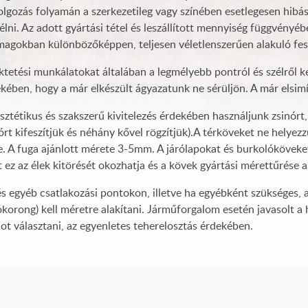
lgozás folyamán a szerkezetileg vagy színében esetlegesen hibás
élni. Az adott gyártási tétel és leszállított mennyiség függvényé
agokban különbözőképpen, teljesen véletlenszerűen alakuló fes
ktetési munkálatokat általában a legmélyebb pontról és szélről
kében, hogy a már elkészült ágyazatunk ne sérüljön. A már elsim
sztétikus és szakszerű kivitelezés érdekében használjunk zsinórt
órt kifeszítjük és néhány kővel rögzítjük).A térköveket ne helye
e. A fuga ajánlott mérete 3-5mm. A járólapokat és burkolóköveket
 ez az élek kitörését okozhatja és a kövek gyártási mérettűrése 
és egyéb csatlakozási pontokon, illetve ha egyébként szükséges, 
korong) kell méretre alakítani. Járműforgalom esetén javasolt a h
t választani, az egyenletes teherelosztás érdekében.