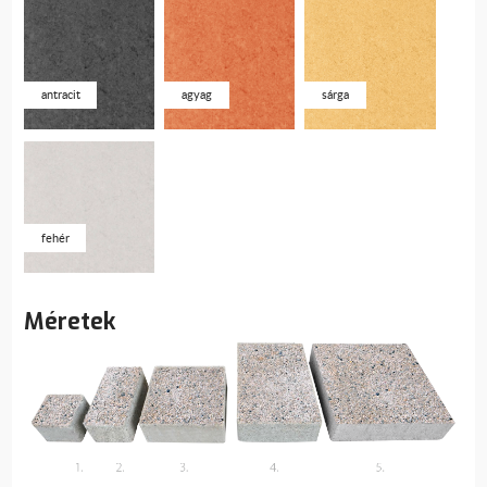
antracit
agyag
sárga
fehér
Méretek