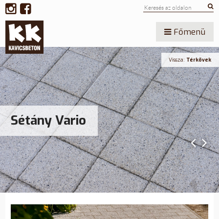
Főmenü
Vissza:
Térkövek
Sétány Vario