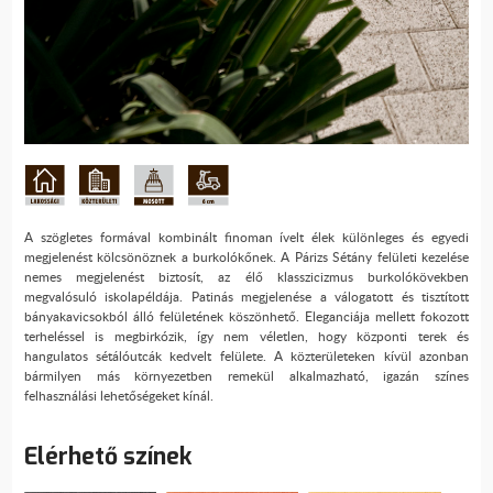
A szögletes formával kombinált finoman ívelt élek különleges és egyedi
megjelenést kölcsönöznek a burkolókőnek. A Párizs Sétány felületi kezelése
nemes megjelenést biztosít, az élő klasszicizmus burkolókövekben
megvalósuló iskolapéldája. Patinás megjelenése a válogatott és tisztított
bányakavicsokból álló felületének köszönhető. Eleganciája mellett fokozott
terheléssel is megbirkózik, így nem véletlen, hogy központi terek és
hangulatos sétálóutcák kedvelt felülete. A közterületeken kívül azonban
bármilyen más környezetben remekül alkalmazható, igazán színes
felhasználási lehetőségeket kínál.
Elérhető színek