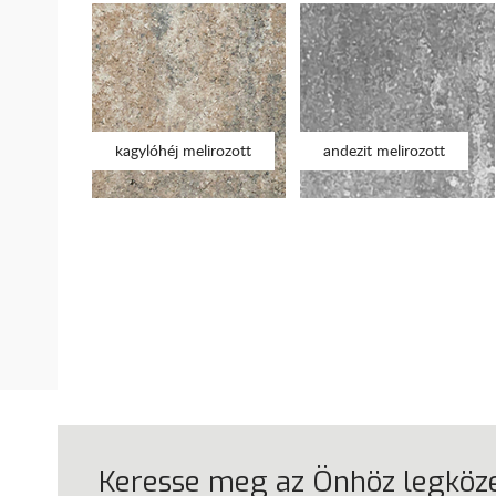
kagylóhéj melirozott
andezit melirozott
Keresse meg az Önhöz legköz