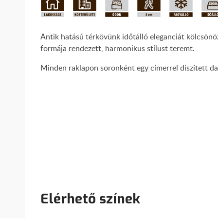
Antik hatású térkövünk időtálló eleganciát kölcsön
formája rendezett, harmonikus stílust teremt.
Minden raklapon soronként egy címerrel díszített dar
Elérhető színek