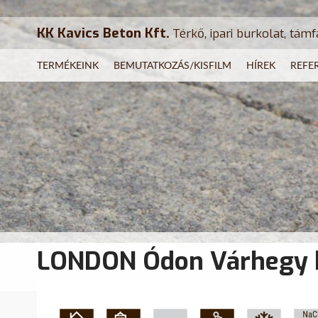
KK Kavics Beton Kft.
Térkő, ipari burkolat, támf
TERMÉKEINK
BEMUTATKOZÁS/KISFILM
HÍREK
REFE
LONDON Ódon Várhegy 