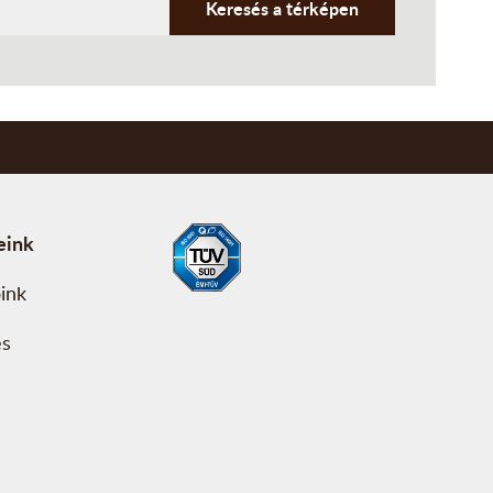
Keresés a térképen
eink
ink
és