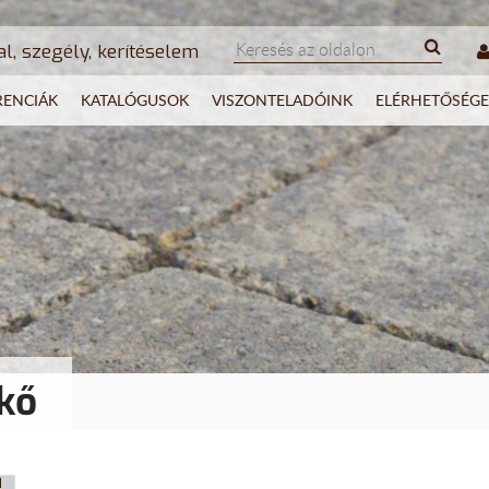
al, szegély, kerítéselem
RENCIÁK
KATALÓGUSOK
VISZONTELADÓINK
ELÉRHETŐSÉGE
kő