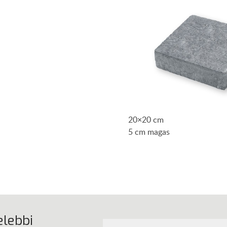
20×20 cm
5 cm magas
elebbi