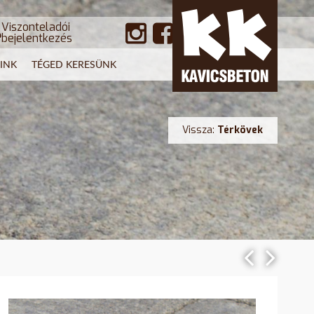
Viszonteladói
bejelentkezés
INK
TÉGED KERESÜNK
Vissza:
Térkövek