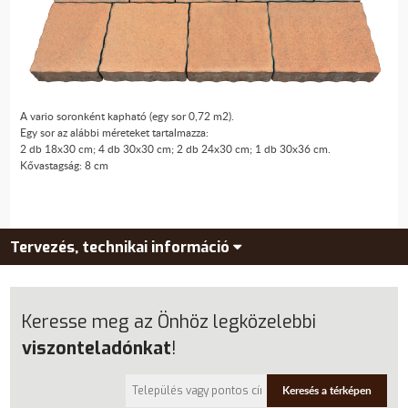
A vario soronként kapható (egy sor 0,72 m2).
Egy sor az alábbi méreteket tartalmazza:
2 db 18x30 cm; 4 db 30x30 cm; 2 db 24x30 cm; 1 db 30x36 cm.
Kővastagság: 8 cm
Tervezés, technikai információ
Keresse meg az Önhöz legközelebbi
viszonteladónkat
!
Keresés a térképen