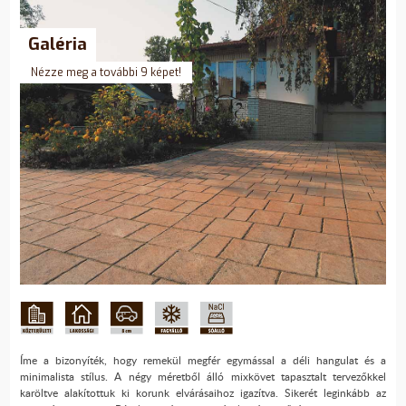
Galéria
Nézze meg a további 9 képet!
Íme a bizonyíték, hogy remekül megfér egymással a déli hangulat és a
minimalista stílus. A négy méretből álló mixkövet tapasztalt tervezőkkel
karöltve alakítottuk ki korunk elvárásaihoz igazítva. Sikerét leginkább az