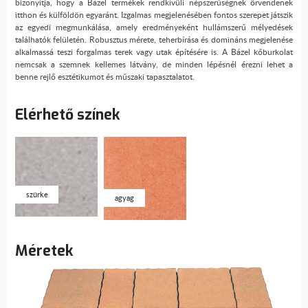
bizonyítja, hogy a Bázel termékek rendkívüli népszerűségnek örvendenek
itthon és külföldön egyaránt. Izgalmas megjelenésében fontos szerepet játszik
az egyedi megmunkálása, amely eredményeként hullámszerű mélyedések
találhatók felületén. Robusztus mérete, teherbírása és domináns megjelenése
alkalmassá teszi forgalmas terek vagy utak építésére is. A Bázel kőburkolat
nemcsak a szemnek kellemes látvány, de minden lépésnél érezni lehet a
benne rejlő esztétikumot és műszaki tapasztalatot.
Elérhető színek
szürke
agyag
Méretek