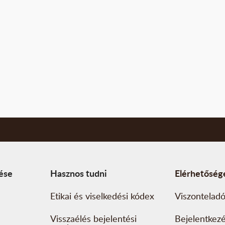
tése
Hasznos tudni
Elérhetőség
Etikai és viselkedési kódex
Viszonteladó
Visszaélés bejelentési
Bejelentkez