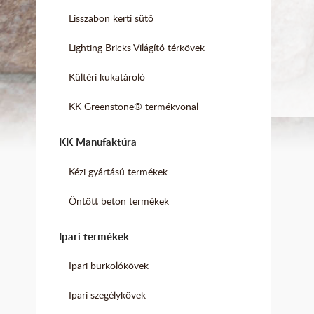
Lisszabon kerti sütő
Lighting Bricks Világító térkövek
Kültéri kukatároló
KK Greenstone® termékvonal
KK Manufaktúra
Kézi gyártású termékek
Öntött beton termékek
Ipari termékek
Ipari burkolókövek
Ipari szegélykövek