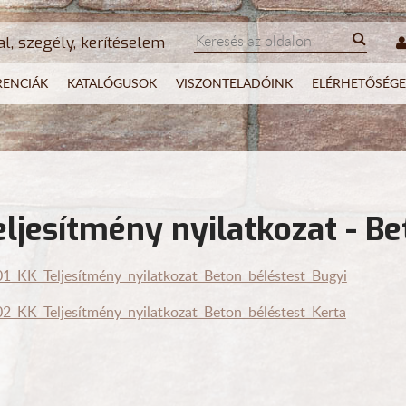
al, szegély, kerítéselem
RENCIÁK
KATALÓGUSOK
VISZONTELADÓINK
ELÉRHETŐSÉGE
eljesítmény nyilatkozat - Be
1_KK_Teljesítmény_nyilatkozat_Beton_béléstest_Bugyi
2_KK_Teljesítmény_nyilatkozat_Beton_béléstest_Kerta