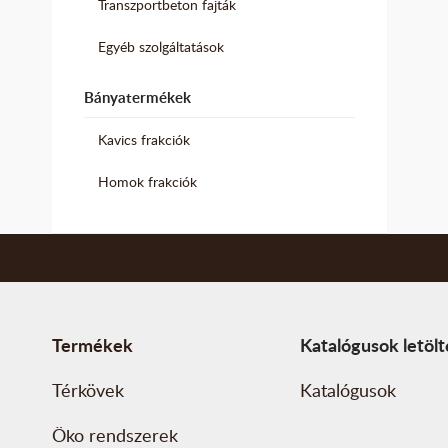
Transzportbeton fajták
Egyéb szolgáltatások
Bányatermékek
Kavics frakciók
Homok frakciók
Termékek
Katalógusok letöl
Térkövek
Katalógusok
Öko rendszerek