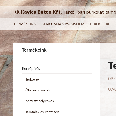
KK Kavics Beton Kft.
Térkő, ipari burkolat, támf
TERMÉKEINK
BEMUTATKOZÁS/KISFILM
HÍREK
REFE
Termékeink
T
Kertépítés
09-0
Térkövek
09-0
Öko rendszerek
Kerti szegélykövek
Támfalak és kerítések