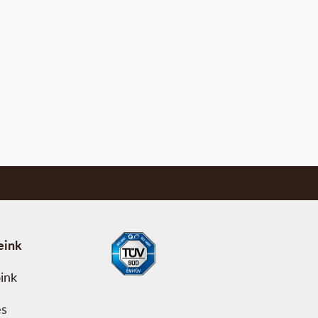
eink
ink
és