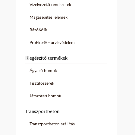
Vízelvezető rendszerek
Magasépítési elemek
RázóKő®
ProFlex® - árvízvédelem
Kiegészítő termékek
Ágyazó homok
Tisztítószerek
Játszótéri homok
Transzportbeton
Transzportbeton szállítás