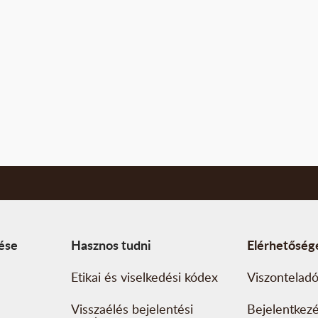
tése
Hasznos tudni
Elérhetőség
Etikai és viselkedési kódex
Viszonteladó
Visszaélés bejelentési
Bejelentkez