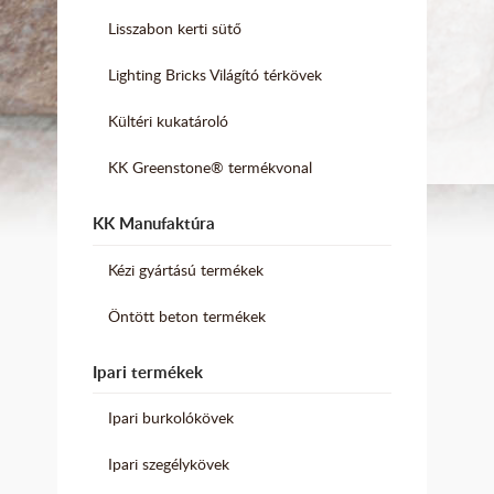
Lisszabon kerti sütő
Lighting Bricks Világító térkövek
Kültéri kukatároló
KK Greenstone® termékvonal
KK Manufaktúra
Kézi gyártású termékek
Öntött beton termékek
Ipari termékek
Ipari burkolókövek
Ipari szegélykövek