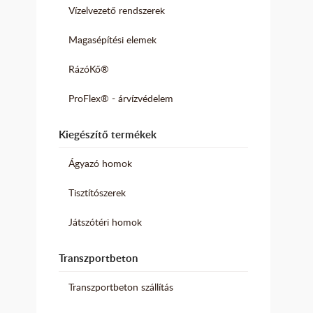
Vízelvezető rendszerek
Magasépítési elemek
RázóKő®
ProFlex® - árvízvédelem
Kiegészítő termékek
Ágyazó homok
Tisztítószerek
Játszótéri homok
Transzportbeton
Transzportbeton szállítás