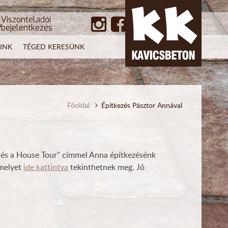
Viszonteladói
bejelentkezés
INK
TÉGED KERESÜNK
Főoldal
Építkezés Pásztor Annával
a és a House Tour" címmel Anna építkezésénk
amelyet
ide kattintva
tekinthetnek meg. Jó