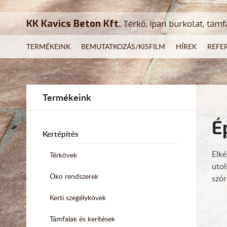
KK Kavics Beton Kft.
Térkő, ipari burkolat, támf
TERMÉKEINK
BEMUTATKOZÁS/KISFILM
HÍREK
REFE
Termékeink
É
Kertépítés
Elké
Térkövek
utol
Öko rendszerek
sz
Kerti szegélykövek
Támfalak és kerítések