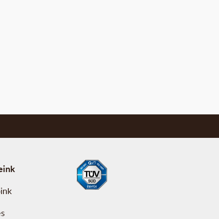
eink
ink
és