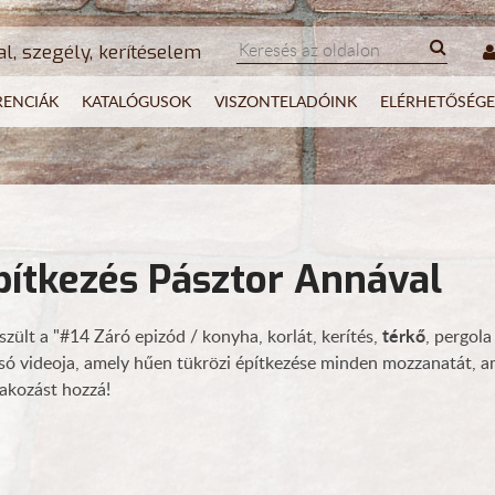
al, szegély, kerítéselem
RENCIÁK
KATALÓGUSOK
VISZONTELADÓINK
ELÉRHETŐSÉGE
pítkezés Pásztor Annával
térkő
szült a "#14 Záró epizód / konyha, korlát, kerítés,
, pergol
só videoja, amely hűen tükrözi építkezése minden mozzanatát, 
órakozást hozzá!