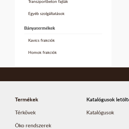
Transzportbeton fajták
Egyéb szolgáltatások
Bányatermékek
Kavics frakciók
Homok frakciók
Termékek
Katalógusok letöl
Térkövek
Katalógusok
Öko rendszerek