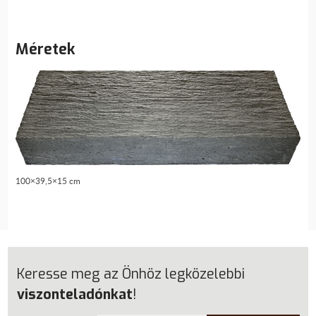
Méretek
100×39,5×15 cm
Keresse meg az Önhöz legközelebbi
viszonteladónkat
!