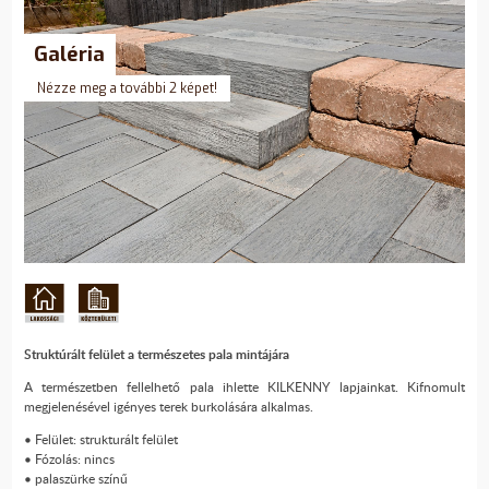
Galéria
Nézze meg a további 2 képet!
Struktúrált felület a természetes pala mintájára
A természetben fellelhető pala ihlette KILKENNY lapjainkat. Kifnomult
megjelenésével igényes terek burkolására alkalmas.
• Felület: strukturált felület
• Fózolás: nincs
• palaszürke színű