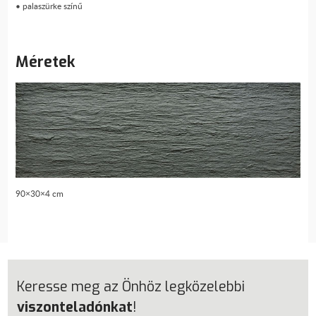
• palaszürke színű
Méretek
90×30×4 cm
Keresse meg az Önhöz legközelebbi
viszonteladónkat
!