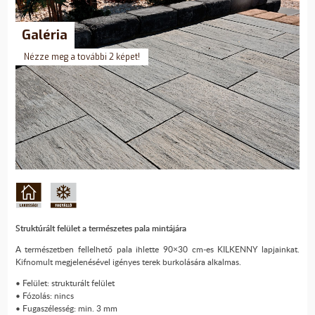
Galéria
Nézze meg a további 2 képet!
Struktúrált felület a természetes pala mintájára
A természetben fellelhető pala ihlette 90×30 cm-es KILKENNY lapjainkat.
Kifnomult megjelenésével igényes terek burkolására alkalmas.
• Felület: strukturált felület
• Fózolás: nincs
• Fugaszélesség: min. 3 mm