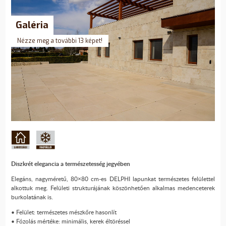
Galéria
Nézze meg a további 13 képet!
Diszkrét elegancia a természetesség jegyében
Elegáns, nagyméretű, 80×80 cm-es DELPHI lapunkat természetes felülettel
alkottuk meg. Felületi strukturájának köszönhetően alkalmas medenceterek
burkolatának is.
• Felület: természetes mészkőre hasonlít
• Fózolás mértéke: minimális, kerek éltöréssel