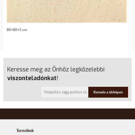
80×80×5 cm
Keresse meg az Önhöz legközelebbi
viszonteladónkat
!
Keresés a térképen
Termékek