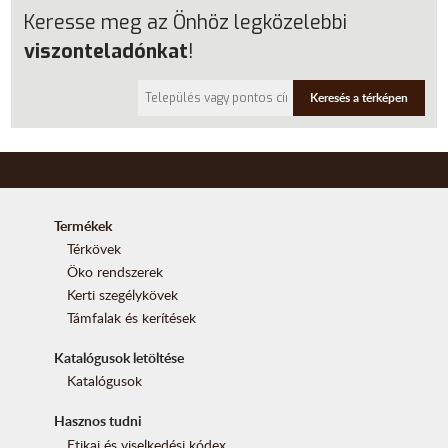
Keresse meg az Önhöz legközelebbi
viszonteladónkat
!
Keresés a térképen
Termékek
Térkövek
Öko rendszerek
Kerti szegélykövek
Támfalak és kerítések
Katalógusok letöltése
Katalógusok
Hasznos tudni
Etikai és viselkedési kódex