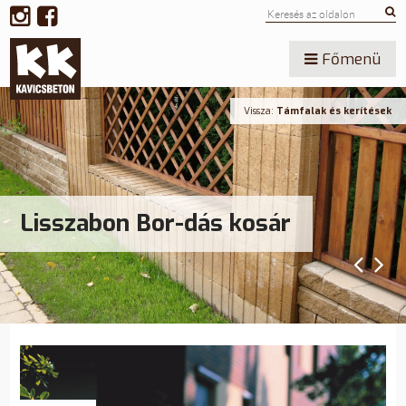
Főmenü
Vissza:
Támfalak és kerítések
Lisszabon Bor-dás kosár