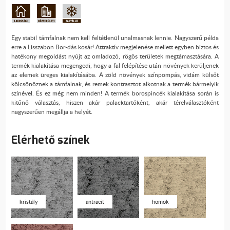
Egy stabil támfalnak nem kell feltétlenül unalmasnak lennie. Nagyszerű példa
erre a Lisszabon Bor-dás kosár! Attraktív megjelenése mellett egyben biztos és
hatékony megoldást nyújt az omladozó, rögös területek megtámasztására. A
termék kialakítása megengedi, hogy a fal felépítése után növények kerüljenek
az elemek üreges kialakításába. A zöld növények színpompás, vidám külsőt
kölcsönöznek a támfalnak, és remek kontrasztot alkotnak a termék bármelyik
színével. És ez még nem minden! A termék borospincék kialakítása során is
kitűnő választás, hiszen akár palacktartóként, akár térelválasztóként
nagyszerűen megállja a helyét.
Elérhető színek
kristály
antracit
homok